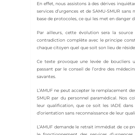
En effet, nous assistons à des dérives inquiét
services d’urgences et de SAMU-SMUR sans méde
base de protocoles, ce qui les met en danger da
Par ailleurs, cette évolution sera la source 
contradiction complète avec le principe consti
chaque citoyen quel que soit son lieu de résiden
Ce texte provoque une levée de boucliers u
passant par le conseil de l’ordre des médecins
savantes.
L’AMUF ne peut accepter le remplacement des
SMUR par du personnel paramédical. Nos coll
leur qualification, que ce soit les IADE dans
d’orientation sans reconnaissance de leur quali
L’AMUF demande le retrait immédiat de ce proj
le fonctionnement des services d’urgence