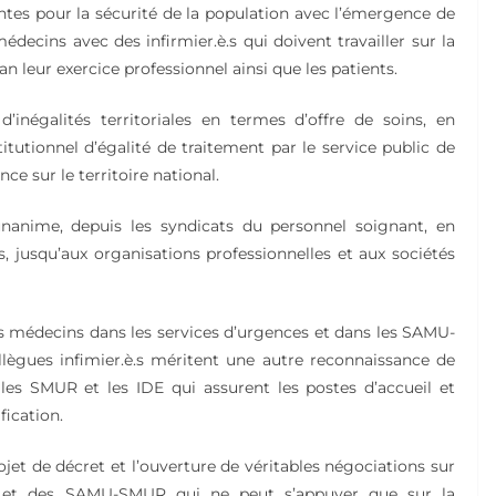
antes pour la sécurité de la population avec l’émergence de
cins avec des infirmier.è.s qui doivent travailler sur la
n leur exercice professionnel ainsi que les patients.
d’inégalités territoriales en termes d’offre de soins, en
tutionnel d’égalité de traitement par le service public de
ce sur le territoire national.
nanime, depuis les syndicats du personnel soignant, en
, jusqu’aux organisations professionnelles et aux sociétés
 médecins dans les services d’urgences et dans les SAMU-
ègues infimier.è.s méritent une autre reconnaissance de
 les SMUR et les IDE qui assurent les postes d’accueil et
fication.
et de décret et l’ouverture de véritables négociations sur
s et des SAMU-SMUR qui ne peut s’appuyer que sur la