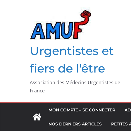
Passer
au
contenu
Urgentistes et
fiers de l'être
Association des Médecins Urgentistes de
France
MON COMPTE – SE CONNECTER
AD
NOS DERNIERS ARTICLES
PETITES