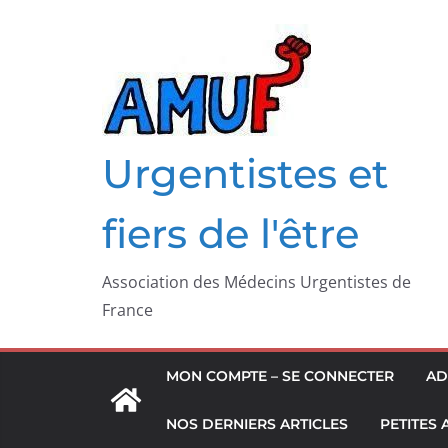
Passer
au
contenu
Urgentistes et
fiers de l'être
Association des Médecins Urgentistes de
France
MON COMPTE – SE CONNECTER
AD
NOS DERNIERS ARTICLES
PETITES