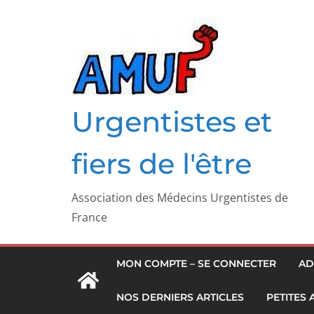
Passer
au
contenu
Urgentistes et
fiers de l'être
Association des Médecins Urgentistes de
France
MON COMPTE – SE CONNECTER
AD
NOS DERNIERS ARTICLES
PETITES