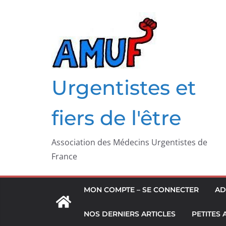
Passer
au
contenu
Urgentistes et
fiers de l'être
Association des Médecins Urgentistes de
France
MON COMPTE – SE CONNECTER
AD
NOS DERNIERS ARTICLES
PETITES