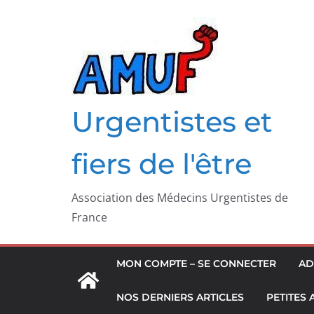
Passer
au
contenu
Urgentistes et
fiers de l'être
Association des Médecins Urgentistes de
France
MON COMPTE – SE CONNECTER
AD
NOS DERNIERS ARTICLES
PETITES