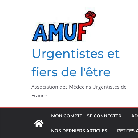
Passer
au
contenu
Urgentistes et
fiers de l'être
Association des Médecins Urgentistes de
France
MON COMPTE – SE CONNECTER
AD
NOS DERNIERS ARTICLES
PETITES