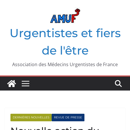
Passer
au
contenu
Urgentistes et fiers
de l'être
Association des Médecins Urgentistes de France
DERNIÈRES NOUVELLES
REVUE DE PRESSE