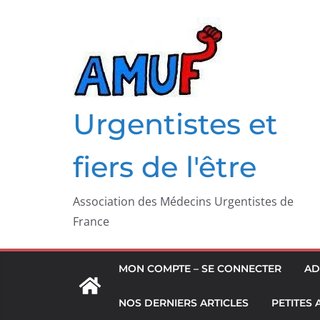
Passer
au
contenu
Urgentistes et
fiers de l'être
Association des Médecins Urgentistes de
France
MON COMPTE – SE CONNECTER
AD
NOS DERNIERS ARTICLES
PETITES