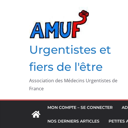
Passer
au
contenu
Urgentistes et
fiers de l'être
Association des Médecins Urgentistes de
France
MON COMPTE – SE CONNECTER
AD
NOS DERNIERS ARTICLES
PETITES