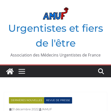
Passer
au
contenu
Urgentistes et fiers
de l'être
Association des Médecins Urgentistes de France
DERNIÈRES NOUVELLES
REVUE DE PRESSE
31 décembre 2022
l'AMUF