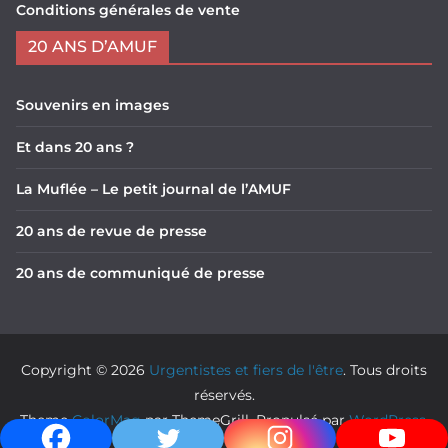
Conditions générales de vente
20 ANS D’AMUF
Souvenirs en images
Et dans 20 ans ?
La Muflée – Le petit journal de l’AMUF
20 ans de revue de presse
20 ans de communiqué de presse
Copyright © 2026
Urgentistes et fiers de l'être
. Tous droits
réservés.
Theme
ColorMag
par ThemeGrill. Propulsé par
WordPress
.