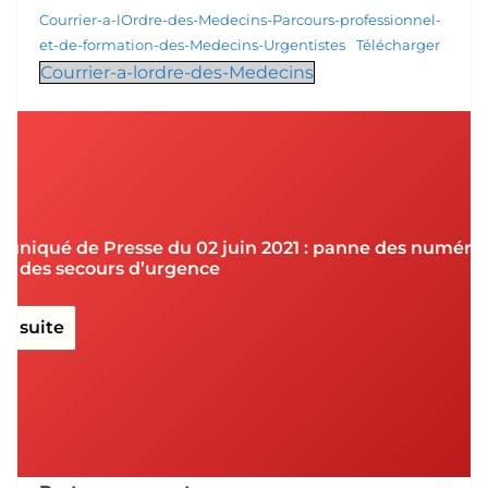
Courrier-a-lOrdre-des-Medecins-Parcours-professionnel-
et-de-formation-des-Medecins-Urgentistes
Télécharger
Courrier-a-lordre-des-Medecins
niqué de Presse du 02 juin 2021 : panne des numéro
el des secours d’urgence
la suite