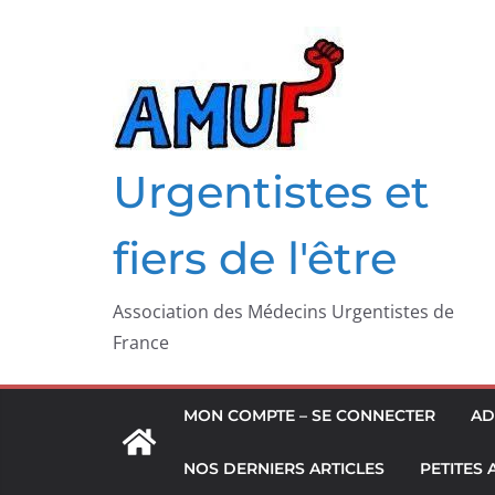
Passer
au
contenu
Urgentistes et
fiers de l'être
Association des Médecins Urgentistes de
France
MON COMPTE – SE CONNECTER
AD
NOS DERNIERS ARTICLES
PETITES