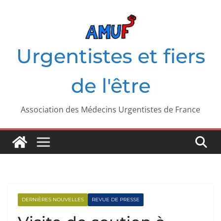
Passer
au
contenu
Urgentistes et fiers
de l'être
Association des Médecins Urgentistes de France
DERNIÈRES NOUVELLES
REVUE DE PRESSE