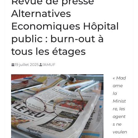
Revue de presse
Alternatives
Economiques Hôpital
public : burn-out à
tous les étages
19 juillet 2025
l'AMUF
« Mad
ame
la
Minist
re, les
agent
s ne
veulen