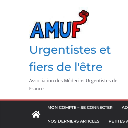
Passer
au
contenu
Urgentistes et
fiers de l'être
Association des Médecins Urgentistes de
France
MON COMPTE – SE CONNECTER
AD
NOS DERNIERS ARTICLES
PETITES