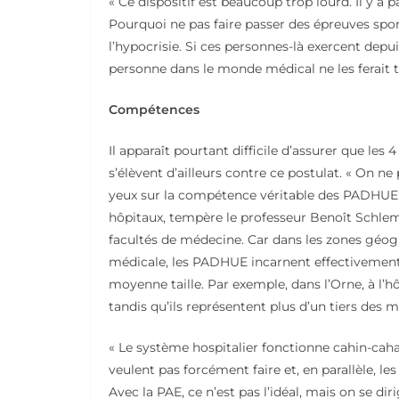
« Ce dispositif est beaucoup trop lourd. Il y a
Pourquoi ne pas faire passer des épreuves sporti
l’hypocrisie. Si ces personnes-là exercent depu
personne dans le monde médical ne les ferait tra
Compétences
Il apparaît pourtant difficile d’assurer que l
s’élèvent d’ailleurs contre ce postulat. « On ne 
yeux sur la compétence véritable des PADHUE s
hôpitaux, tempère le professeur Benoît Schle
facultés de médecine. Car dans les zones géog
médicale, les PADHUE incarnent effectivement 
moyenne taille. Par exemple, dans l’Orne, à l’
tandis qu’ils représentent plus d’un tiers des
« Le système hospitalier fonctionne cahin-cah
veulent pas forcément faire et, en parallèle, 
Avec la PAE, ce n’est pas l’idéal, mais on se di