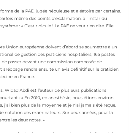
orme de la PAE, jugée nébuleuse et aléatoire par certains.
 parfois même des points d’exclamation, à l’instar du
ystème : « C’est ridicule ! La PAE ne veut rien dire. Elle
hors Union européenne doivent d’abord se soumettre à un
tional de gestion des praticiens hospitaliers, 165 postes
ant de passer devant une commission composée de
réopage rendra ensuite un avis définitif sur le praticien,
édecine en France.
us. Widad Abdi est l’auteur de plusieurs publications
pourtant : « En 2010, en anesthésie, nous étions environ
, j’ai bien plus de la moyenne et je n’ai jamais été reçue.
 de notation des examinateurs. Sur deux années, pour la
entre les deux notes. »