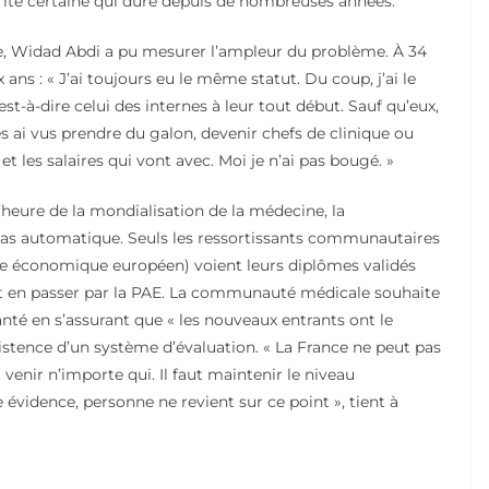
rité certaine qui dure depuis de nombreuses années.
ce, Widad Abdi a pu mesurer l’ampleur du problème. À 34
x ans : « J’ai toujours eu le même statut. Du coup, j’ai le
t-à-dire celui des internes à leur tout début. Sauf qu’eux,
les ai vus prendre du galon, devenir chefs de clinique ou
 et les salaires qui vont avec. Moi je n’ai pas bougé. »
l’heure de la mondialisation de la médecine, la
pas automatique. Seuls les ressortissants communautaires
e économique européen) voient leurs diplômes validés
ut en passer par la PAE. La communauté médicale souhaite
nté en s’assurant que « les nouveaux entrants ont le
xistence d’un système d’évaluation. « La France ne peut pas
venir n’importe qui. Il faut maintenir le niveau
 évidence, personne ne revient sur ce point », tient à