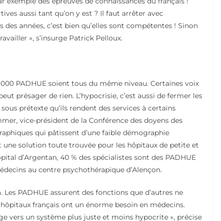
 par exemple des épreuves de connaissances du français !
ves aussi tant qu’on y est ? Il faut arrêter avec
is des années, c’est bien qu’elles sont compétentes ! Sinon
vailler », s’insurge Patrick Pelloux.
es 4 000 PADHUE soient tous du même niveau. Certaines voix
peut présager de rien. L’hypocrisie, c’est aussi de fermer les
ous prétexte qu’ils rendent des services à certains
mmer, vice-président de la Conférence des doyens des
raphiques qui pâtissent d’une faible démographie
une solution toute trouvée pour les hôpitaux de petite et
hôpital d’Argentan, 40 % des spécialistes sont des PADHUE
 médecins au centre psychothérapique d’Alençon.
a. Les PADHUE assurent des fonctions que d’autres ne
les hôpitaux français ont un énorme besoin en médecins.
rige vers un système plus juste et moins hypocrite », précise