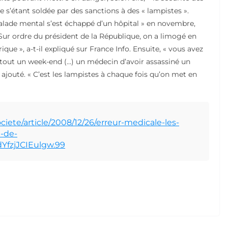
me s’étant soldée par des sanctions à des « lampistes ».
malade mental s’est échappé d’un hôpital » en novembre,
Sur ordre du président de la République, on a limogé en
ique », a-t-il expliqué sur France Info. Ensuite, « vous avez
 tout un week-end (…) un médecin d’avoir assassiné un
-il ajouté. « C’est les lampistes à chaque fois qu’on met en
ciete/article/2008/12/26/erreur-medicale-les-
-de-
YfzjJCIEulgw.99