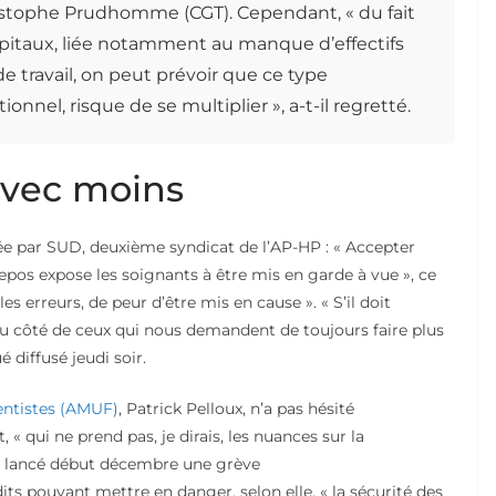
istophe Prudhomme (CGT). Cependant, « du fait
hôpitaux, liée notamment au manque d’effectifs
e travail, on peut prévoir que ce type
ionnel, risque de se multiplier », a-t-il regretté.
 avec moins
 par SUD, deuxième syndicat de l’AP-HP : « Accepter
 repos expose les soignants à être mis en garde à vue », ce
les erreurs, de peur d’être mis en cause ». « S’il doit
du côté de ceux qui nous demandent de toujours faire plus
diffusé jeudi soir.
entistes (AMUF)
, Patrick Pelloux, n’a pas hésité
 qui ne prend pas, je dirais, les nuances sur la
a lancé début décembre une grève
 pouvant mettre en danger, selon elle, « la sécurité des