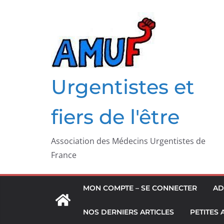
Passer
au
contenu
Urgentistes et
fiers de l'être
Association des Médecins Urgentistes de
France
MON COMPTE – SE CONNECTER
AD
NOS DERNIERS ARTICLES
PETITES