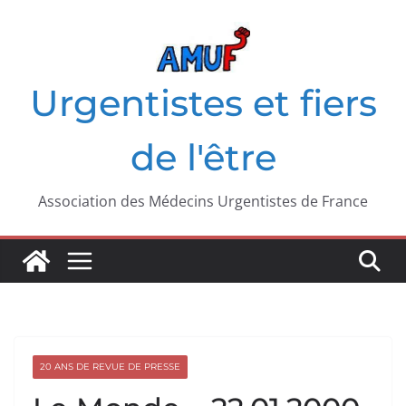
Passer
au
contenu
Urgentistes et fiers
de l'être
Association des Médecins Urgentistes de France
20 ANS DE REVUE DE PRESSE