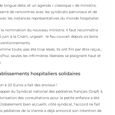
de longue date, et un agenda « classique » de ministre,
serré de rencontres avec les syndicats patronaux et de
 avec les instances représentatives du monde hospitalier.
ès la nomination du nouveau ministre. Il faut reconnaître
 juin à la Cnam, urgeait : le feu couvait depuis six bons
onventionnements.
omme toute, pas été trop lésés. Ils ont fini par être reçus…
hui, seules les infirmières libérales se plaignent haut et
.
ablissements hospitaliers solidaires
n à 20 Euros a fait des envieux !
ppel du Syndicat national des pédiatres français (Snpf) à
valorisation des consultations pour la petite enfance a été
lobalement bien accueilli, côté syndical, l’accord ne fait
 des pédiatres de la Vienne a déjà annoncé son intention de