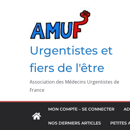
Passer
au
contenu
Urgentistes et
fiers de l'être
Association des Médecins Urgentistes de
France
MON COMPTE – SE CONNECTER
AD
NOS DERNIERS ARTICLES
PETITES