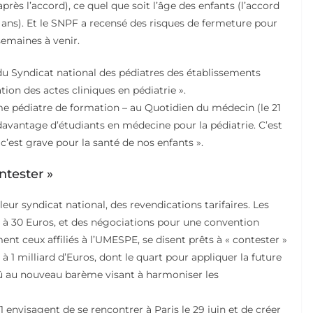
près l’accord), ce quel que soit l’âge des enfants (l’accord
 ans). Et le SNPF a recensé des risques de fermeture pour
semaines à venir.
 du Syndicat national des pédiatres des établissements
tion des actes cliniques en pédiatrie ».
e pédiatre de formation – au Quotidien du médecin (le 21
r davantage d’étudiants en médecine pour la pédiatrie. C’est
 c’est grave pour la santé de nos enfants ».
ntester »
ur syndicat national, des revendications tarifaires. Les
 à 30 Euros, et des négociations pour une convention
ment ceux affiliés à l’UMESPE, se disent prêts à « contester »
à 1 milliard d’Euros, dont le quart pour appliquer la future
 dû au nouveau barème visant à harmoniser les
1 envisagent de se rencontrer à Paris le 29 juin et de créer