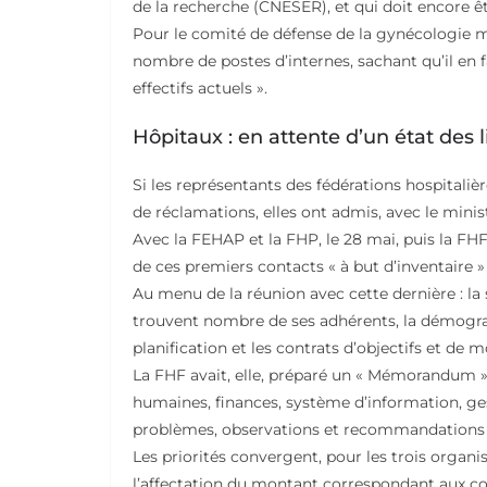
de la recherche (CNESER), et qui doit encore êt
Pour le comité de défense de la gynécologie mé
nombre de postes d’internes, sachant qu’il en 
effectifs actuels ».
Hôpitaux : en attente d’un état des 
Si les représentants des fédérations hospitaliè
de réclamations, elles ont admis, avec le ministr
Avec la FEHAP et la FHP, le 28 mai, puis la FHF,
de ces premiers contacts « à but d’inventaire 
Au menu de la réunion avec cette dernière : la 
trouvent nombre de ses adhérents, la démogra
planification et les contrats d’objectifs et de 
La FHF avait, elle, préparé un « Mémorandum » 
humaines, finances, système d’information, ges
problèmes, observations et recommandations d
Les priorités convergent, pour les trois organisa
l’affectation du montant correspondant aux c