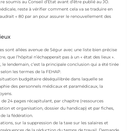
re soumis au Conseil d’Etat avant d’être publié au JO.
dicale, reste à vérifier comment cela va se traduire en
faudrait « 80 par an pour assurer le renouvellement des
lieux
res sont allées avenue de Ségur avec une liste bien précise
e, que l’hôpital n’échapperait pas à un « état des lieux ».
 le lendemain, c’est la principale conclusion qui a été tirée
» selon les termes de la FEHAP.
situation budgétaire déséquilibrée dans laquelle se
phie des personnels médicaux et paramédicaux, la
moyens.
de 24 pages récapitulant, par chapitre (ressources
tion et organisation, dossier du handicap) et par fiches,
e la fédération.
tions, sur la suppression de la taxe sur les salaires et
onséquences de la réduction du temps de travail. Demande,