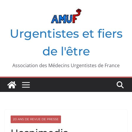
Passer
au
contenu
Urgentistes et fiers
de l'être
Association des Médecins Urgentistes de France
20 ANS DE REVUE DE PRESSE