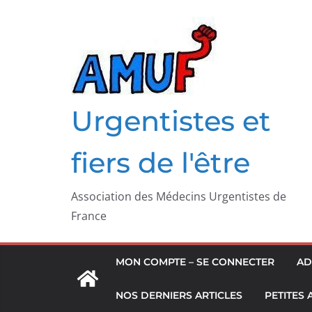
Passer
au
contenu
Urgentistes et
fiers de l'être
Association des Médecins Urgentistes de
France
MON COMPTE – SE CONNECTER
AD
NOS DERNIERS ARTICLES
PETITES