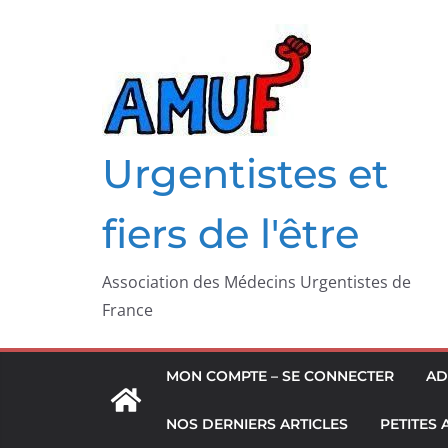
Passer
au
contenu
Urgentistes et
fiers de l'être
Association des Médecins Urgentistes de
France
MON COMPTE – SE CONNECTER
AD
NOS DERNIERS ARTICLES
PETITES