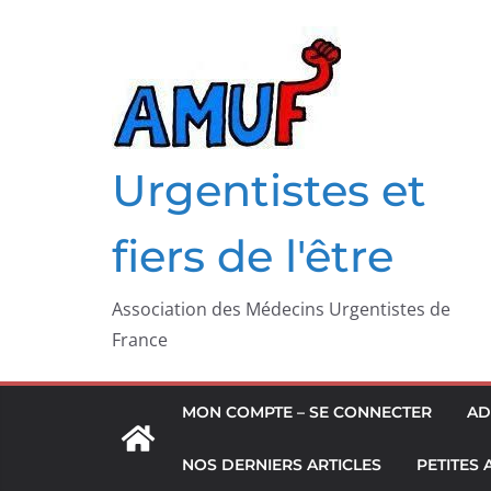
Passer
au
contenu
Urgentistes et
fiers de l'être
Association des Médecins Urgentistes de
France
MON COMPTE – SE CONNECTER
AD
NOS DERNIERS ARTICLES
PETITES