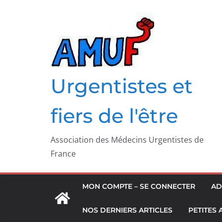
Passer
au
contenu
Urgentistes et
fiers de l'être
Association des Médecins Urgentistes de
France
MON COMPTE – SE CONNECTER
AD
NOS DERNIERS ARTICLES
PETITES