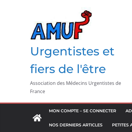
Passer
au
contenu
Urgentistes et
fiers de l'être
Association des Médecins Urgentistes de
France
MON COMPTE – SE CONNECTER
AD
NOS DERNIERS ARTICLES
PETITES